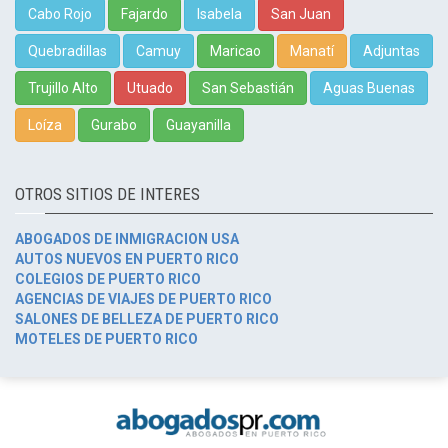
Cabo Rojo
Fajardo
Isabela
San Juan
Quebradillas
Camuy
Maricao
Manatí
Adjuntas
Trujillo Alto
Utuado
San Sebastián
Aguas Buenas
Loíza
Gurabo
Guayanilla
OTROS SITIOS DE INTERES
ABOGADOS DE INMIGRACION USA
AUTOS NUEVOS EN PUERTO RICO
COLEGIOS DE PUERTO RICO
AGENCIAS DE VIAJES DE PUERTO RICO
SALONES DE BELLEZA DE PUERTO RICO
MOTELES DE PUERTO RICO