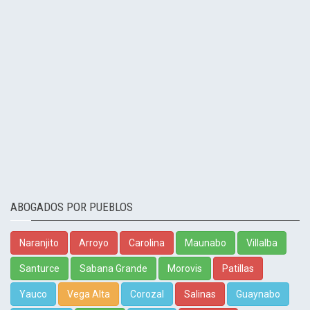
ABOGADOS POR PUEBLOS
Naranjito
Arroyo
Carolina
Maunabo
Villalba
Santurce
Sabana Grande
Morovis
Patillas
Yauco
Vega Alta
Corozal
Salinas
Guaynabo