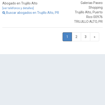
Galerias Paseo
Abogado en Trujillo Alto
Shopping
[ver teléfonos y detalles]
Trujillo Alto, Puerto
Buscar abogados en Trujillo Alto, PR
Rico 00976
TRUJILLO ALTO, PR
1
2
3
»