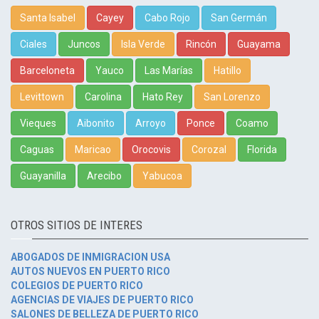
Santa Isabel
Cayey
Cabo Rojo
San Germán
Ciales
Juncos
Isla Verde
Rincón
Guayama
Barceloneta
Yauco
Las Marías
Hatillo
Levittown
Carolina
Hato Rey
San Lorenzo
Vieques
Aibonito
Arroyo
Ponce
Coamo
Caguas
Maricao
Orocovis
Corozal
Florida
Guayanilla
Arecibo
Yabucoa
OTROS SITIOS DE INTERES
ABOGADOS DE INMIGRACION USA
AUTOS NUEVOS EN PUERTO RICO
COLEGIOS DE PUERTO RICO
AGENCIAS DE VIAJES DE PUERTO RICO
SALONES DE BELLEZA DE PUERTO RICO