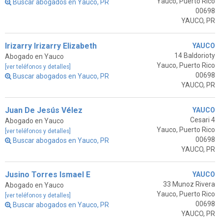
Yauco, Puerto Rico
Buscar abogados en Yauco, PR
00698
YAUCO, PR
Irizarry Irizarry Elizabeth
YAUCO
14 Baldorioty
Abogado en Yauco
Yauco, Puerto Rico
[ver teléfonos y detalles]
00698
Buscar abogados en Yauco, PR
YAUCO, PR
Juan De Jesús Vélez
YAUCO
Cesari 4
Abogado en Yauco
Yauco, Puerto Rico
[ver teléfonos y detalles]
00698
Buscar abogados en Yauco, PR
YAUCO, PR
Jusino Torres Ismael E
YAUCO
33 Munoz Rivera
Abogado en Yauco
Yauco, Puerto Rico
[ver teléfonos y detalles]
00698
Buscar abogados en Yauco, PR
YAUCO, PR