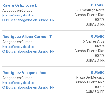
Rivera Ortiz Jose D
GURABO
63 Santiago Norte
Abogado en Gurabo
Gurabo, Puerto Rico
[ver teléfonos y detalles]
00778
Buscar abogados en Gurabo, PR
GURABO, PR
Rodriguez Alicea Carmen T
GURABO
5 Andres Aruz
Abogado en Gurabo
Rivera
[ver teléfonos y detalles]
Gurabo, Puerto Rico
Buscar abogados en Gurabo, PR
00778
GURABO, PR
Rodriguez Vazquez Jose L
GURABO
Plaza Del Mercado
Abogado en Gurabo
Gurabo, Puerto Rico
[ver teléfonos y detalles]
00778
Buscar abogados en Gurabo, PR
GURABO, PR