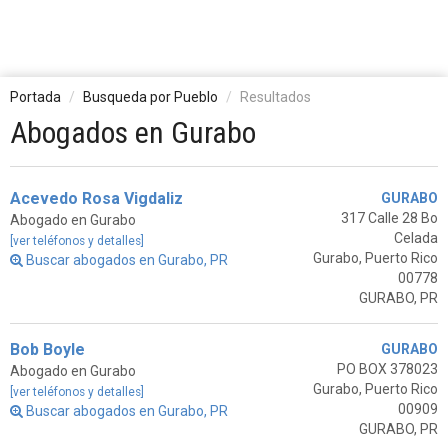
Portada
Busqueda por Pueblo
Resultados
Abogados en Gurabo
Acevedo Rosa Vigdaliz
GURABO
317 Calle 28 Bo
Abogado en Gurabo
Celada
[ver teléfonos y detalles]
Gurabo, Puerto Rico
Buscar abogados en Gurabo, PR
00778
GURABO, PR
Bob Boyle
GURABO
PO BOX 378023
Abogado en Gurabo
Gurabo, Puerto Rico
[ver teléfonos y detalles]
00909
Buscar abogados en Gurabo, PR
GURABO, PR