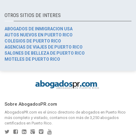
OTROS SITIOS DE INTERES
ABOGADOS DE INMIGRACION USA
AUTOS NUEVOS EN PUERTO RICO
COLEGIOS DE PUERTO RICO
AGENCIAS DE VIAJES DE PUERTO RICO
SALONES DE BELLEZA DE PUERTO RICO
MOTELES DE PUERTO RICO
Sobre AbogadosPR.com
AbogadosPR.com
es el único directorio de
abogados en Puerto Rico
más completo y visitado, contamos con más de 3,250 abogados
certificados en Puerto Rico.