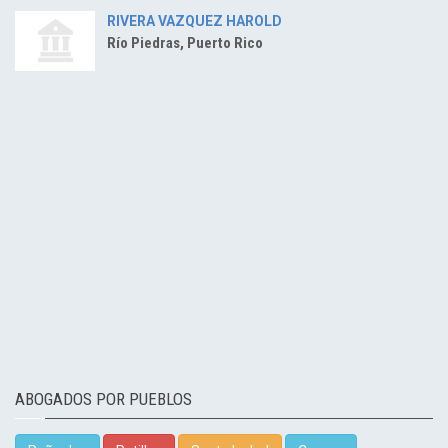
RIVERA VAZQUEZ HAROLD
Río Piedras, Puerto Rico
ABOGADOS POR PUEBLOS