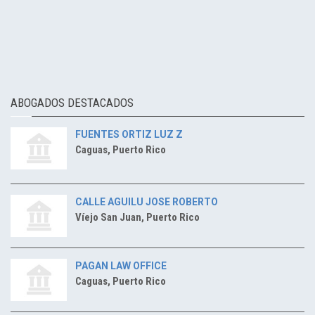
ABOGADOS DESTACADOS
FUENTES ORTIZ LUZ Z
Caguas, Puerto Rico
CALLE AGUILU JOSE ROBERTO
Víejo San Juan, Puerto Rico
PAGAN LAW OFFICE
Caguas, Puerto Rico