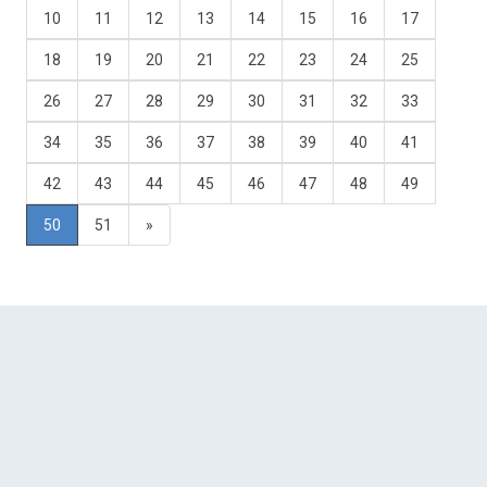
10
11
12
13
14
15
16
17
18
19
20
21
22
23
24
25
26
27
28
29
30
31
32
33
34
35
36
37
38
39
40
41
42
43
44
45
46
47
48
49
50
51
»