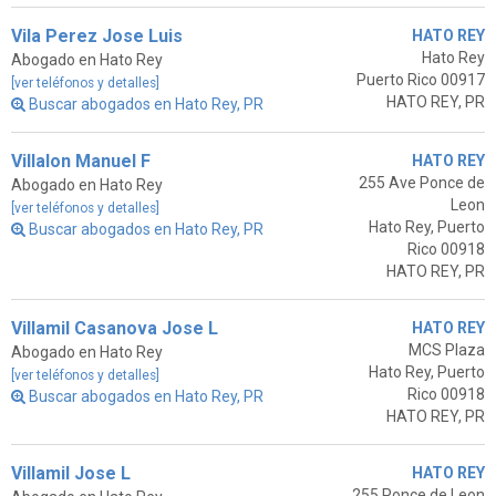
Vila Perez Jose Luis
HATO REY
Hato Rey
Abogado en Hato Rey
Puerto Rico 00917
[ver teléfonos y detalles]
HATO REY, PR
Buscar abogados en Hato Rey, PR
Villalon Manuel F
HATO REY
255 Ave Ponce de
Abogado en Hato Rey
Leon
[ver teléfonos y detalles]
Hato Rey, Puerto
Buscar abogados en Hato Rey, PR
Rico 00918
HATO REY, PR
Villamil Casanova Jose L
HATO REY
MCS Plaza
Abogado en Hato Rey
Hato Rey, Puerto
[ver teléfonos y detalles]
Rico 00918
Buscar abogados en Hato Rey, PR
HATO REY, PR
Villamil Jose L
HATO REY
255 Ponce de Leon