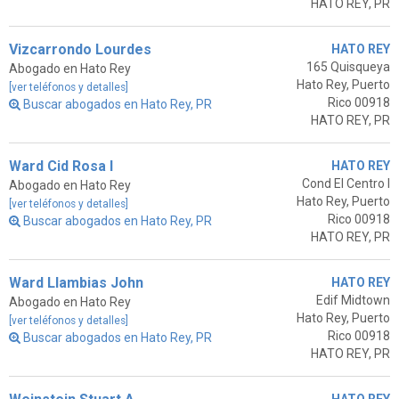
HATO REY, PR
Vizcarrondo Lourdes
HATO REY
165 Quisqueya
Abogado en Hato Rey
Hato Rey, Puerto
[ver teléfonos y detalles]
Rico 00918
Buscar abogados en Hato Rey, PR
HATO REY, PR
Ward Cid Rosa I
HATO REY
Cond El Centro I
Abogado en Hato Rey
Hato Rey, Puerto
[ver teléfonos y detalles]
Rico 00918
Buscar abogados en Hato Rey, PR
HATO REY, PR
Ward Llambias John
HATO REY
Edif Midtown
Abogado en Hato Rey
Hato Rey, Puerto
[ver teléfonos y detalles]
Rico 00918
Buscar abogados en Hato Rey, PR
HATO REY, PR