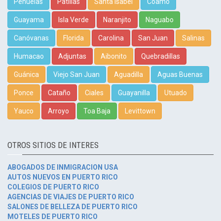
Peñuelas
Patillas
Santa Isabel
Coamo
Guayama
Isla Verde
Naranjito
Naguabo
Canóvanas
Florida
Carolina
San Juan
Salinas
Humacao
Adjuntas
Aibonito
Quebradillas
Guánica
Viejo San Juan
Aguadilla
Aguas Buenas
Ponce
Cataño
Ciales
Guayanilla
Utuado
Yauco
Arroyo
Toa Baja
Levittown
OTROS SITIOS DE INTERES
ABOGADOS DE INMIGRACION USA
AUTOS NUEVOS EN PUERTO RICO
COLEGIOS DE PUERTO RICO
AGENCIAS DE VIAJES DE PUERTO RICO
SALONES DE BELLEZA DE PUERTO RICO
MOTELES DE PUERTO RICO