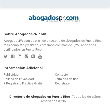
Sobre AbogadosPR.com
AbogadosPR.com
es el único directorio de
abogados en Puerto Rico
más completo y visitado, contamos con más de 3,250 abogados
certificados en Puerto Rico.
Información Adicional
Publicidad
Contacto
Política de Privacidad
Términos de uso
+ Registra tu Practica Gratis
Regístrate
Directorio de Abogados en Puerto Rico
| Todos los derechos
reservados © 2026.