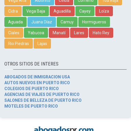
Vega Alta
Aibonito
Ceiba
Comerío
Toa Baja
Cidra
Vega Baja
Aguadilla
Cayey
Loíza
Aguada
Juana Díaz
Camuy
Hormigueros
Ciales
Yabucoa
Manatí
Lares
Hato Rey
Rio Piedras
Lajas
OTROS SITIOS DE INTERES
ABOGADOS DE INMIGRACION USA
AUTOS NUEVOS EN PUERTO RICO
COLEGIOS DE PUERTO RICO
AGENCIAS DE VIAJES DE PUERTO RICO
SALONES DE BELLEZA DE PUERTO RICO
MOTELES DE PUERTO RICO