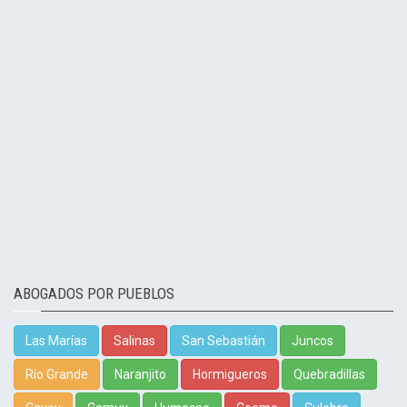
ABOGADOS POR PUEBLOS
Las Marías
Salinas
San Sebastián
Juncos
Río Grande
Naranjito
Hormigueros
Quebradillas