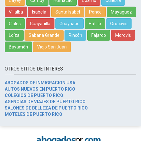
Cayey
Camuy
Humacao
Coamo
Culebra
Villalba
Isabela
Santa Isabel
Ponce
Mayagüez
Ciales
Guayanilla
Guaynabo
Hatillo
Orocovis
Loíza
Sabana Grande
Rincón
Fajardo
Morovis
Bayamón
Viejo San Juan
OTROS SITIOS DE INTERES
ABOGADOS DE INMIGRACION USA
AUTOS NUEVOS EN PUERTO RICO
COLEGIOS DE PUERTO RICO
AGENCIAS DE VIAJES DE PUERTO RICO
SALONES DE BELLEZA DE PUERTO RICO
MOTELES DE PUERTO RICO