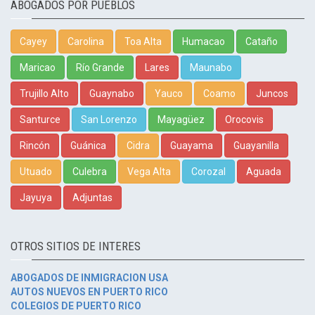
ABOGADOS POR PUEBLOS
Cayey
Carolina
Toa Alta
Humacao
Cataño
Maricao
Río Grande
Lares
Maunabo
Trujillo Alto
Guaynabo
Yauco
Coamo
Juncos
Santurce
San Lorenzo
Mayagüez
Orocovis
Rincón
Guánica
Cidra
Guayama
Guayanilla
Utuado
Culebra
Vega Alta
Corozal
Aguada
Jayuya
Adjuntas
OTROS SITIOS DE INTERES
ABOGADOS DE INMIGRACION USA
AUTOS NUEVOS EN PUERTO RICO
COLEGIOS DE PUERTO RICO