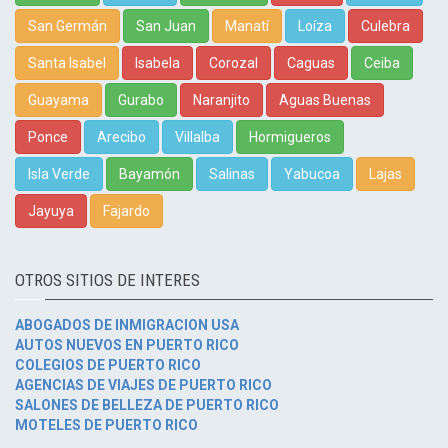
San Germán
San Juan
Manatí
Loíza
Culebra
Santa Isabel
Isabela
Corozal
Caguas
Ceiba
Guayama
Gurabo
Naranjito
Aguas Buenas
Ponce
Arecibo
Villalba
Hormigueros
Isla Verde
Bayamón
Salinas
Yabucoa
Lajas
Jayuya
Fajardo
OTROS SITIOS DE INTERES
ABOGADOS DE INMIGRACION USA
AUTOS NUEVOS EN PUERTO RICO
COLEGIOS DE PUERTO RICO
AGENCIAS DE VIAJES DE PUERTO RICO
SALONES DE BELLEZA DE PUERTO RICO
MOTELES DE PUERTO RICO