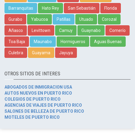
Barranquitas
Hato Rey
San Sebastián
Florida
Gurabo
Yabucoa
Patillas
Utuado
Corozal
Añasco
Levittown
Camuy
Guaynabo
Comerío
Toa Baja
Maunabo
Hormigueros
Aguas Buenas
Culebra
Guayama
Jayuya
OTROS SITIOS DE INTERES
ABOGADOS DE INMIGRACION USA
AUTOS NUEVOS EN PUERTO RICO
COLEGIOS DE PUERTO RICO
AGENCIAS DE VIAJES DE PUERTO RICO
SALONES DE BELLEZA DE PUERTO RICO
MOTELES DE PUERTO RICO