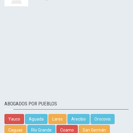
ABOGADOS POR PUEBLOS
Yauco
Aguada
Lares
Arecibo
Orocovis
Caguas
Río Grande
Coamo
San Germán