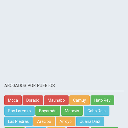
ABOGADOS POR PUEBLOS
Moca
Dorado
Maunabo
Camuy
Hato Rey
San Lorenzo
Bayamón
Morovis
Cabo Rojo
Las Piedras
Arecibo
Arroyo
Juana Díaz