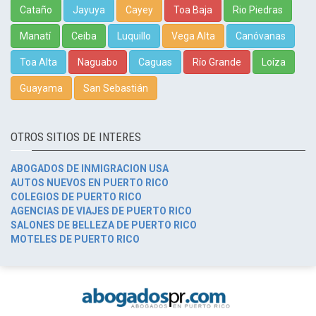
Cataño
Jayuya
Cayey
Toa Baja
Rio Piedras
Manatí
Ceiba
Luquillo
Vega Alta
Canóvanas
Toa Alta
Naguabo
Caguas
Río Grande
Loíza
Guayama
San Sebastián
OTROS SITIOS DE INTERES
ABOGADOS DE INMIGRACION USA
AUTOS NUEVOS EN PUERTO RICO
COLEGIOS DE PUERTO RICO
AGENCIAS DE VIAJES DE PUERTO RICO
SALONES DE BELLEZA DE PUERTO RICO
MOTELES DE PUERTO RICO