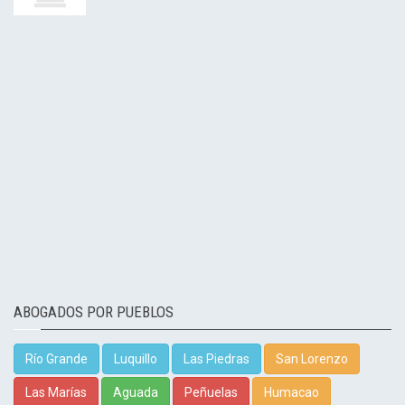
ABOGADOS POR PUEBLOS
Río Grande
Luquillo
Las Piedras
San Lorenzo
Las Marías
Aguada
Peñuelas
Humacao