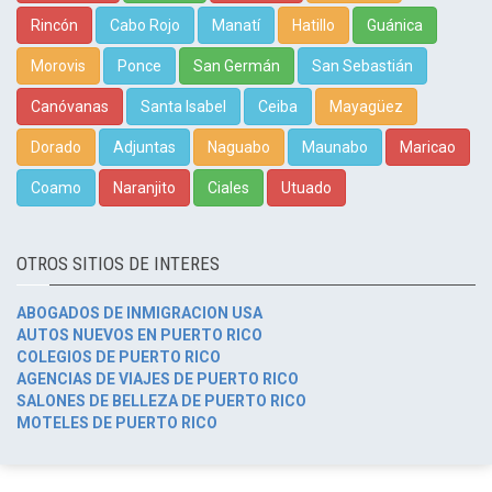
Rincón
Cabo Rojo
Manatí
Hatillo
Guánica
Morovis
Ponce
San Germán
San Sebastián
Canóvanas
Santa Isabel
Ceiba
Mayagüez
Dorado
Adjuntas
Naguabo
Maunabo
Maricao
Coamo
Naranjito
Ciales
Utuado
OTROS SITIOS DE INTERES
ABOGADOS DE INMIGRACION USA
AUTOS NUEVOS EN PUERTO RICO
COLEGIOS DE PUERTO RICO
AGENCIAS DE VIAJES DE PUERTO RICO
SALONES DE BELLEZA DE PUERTO RICO
MOTELES DE PUERTO RICO