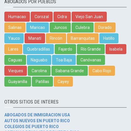
ABOGADOS POR PUEBLOS
Humacao
Corozal
Cidra
Viejo San Juan
Salinas
Maricao
Juncos
Culebra
Dorado
Yauco
Manatí
Rincón
Barranquitas
Hatillo
Lares
Quebradillas
Fajardo
Río Grande
Isabela
Caguas
Naguabo
Toa Baja
Canóvanas
Vieques
Carolina
Sabana Grande
Cabo Rojo
Guayanilla
Patillas
Cayey
OTROS SITIOS DE INTERES
ABOGADOS DE INMIGRACION USA
AUTOS NUEVOS EN PUERTO RICO
COLEGIOS DE PUERTO RICO