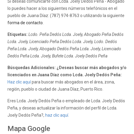
Si deseas comunicarte con Lcda. Joely Dedós Peña - Abogado
lo puedes hacer a los siguientes números telefónicos en el
pueblo de Juana Díaz: (787) 974-8763 o utilizando la siguiente
forma de contacto
.
Etiquetas:
Lcdo. Peña Dedós Lcda. Joely, Abogado Peña Dedós
Lcda. Joely, Licenciado Peña Dedós Lcda. Joely, Lcdo. Dedós
Peña Lcda. Joely, Abogado Dedós Peña Lcda. Joely, Licenciado
Dedós Peña Lcda. Joely, Bufete Lcda. Joely Dedós Peña
Búsquedas Adicionales: ¿Deseas buscar más abogados y/o
licenciados en Juana Díaz como Lcda. Joely Dedós Peña:
Haz clic aquí
para buscar más abogados en el área, zona,
región, pueblo o ciudad de Juana Díaz, Puerto Rico.
Eres Lcda. Joely Dedós Peña o empleado de Lcda. Joely Dedós
Peña, y deseas actualizar la información del perfil de Lcda.
Joely Dedós Peña?,
haz clic aquí.
Mapa Google