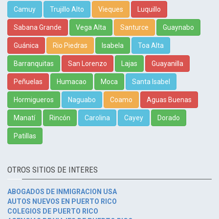
Camuy
Trujillo Alto
Vieques
Luquillo
Sabana Grande
Vega Alta
Santurce
Guaynabo
Guánica
Rio Piedras
Isabela
Toa Alta
Barranquitas
San Lorenzo
Lajas
Guayanilla
Peñuelas
Humacao
Moca
Santa Isabel
Hormigueros
Naguabo
Coamo
Aguas Buenas
Manatí
Rincón
Carolina
Cayey
Dorado
Patillas
OTROS SITIOS DE INTERES
ABOGADOS DE INMIGRACION USA
AUTOS NUEVOS EN PUERTO RICO
COLEGIOS DE PUERTO RICO