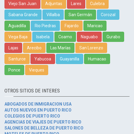
Viejo San Juan
Adjuntas
Lares
Culebra
Sabana Grande
Villalba
San Germán
Corozal
Aguadilla
Rio Piedras
Fajardo
Maricao
Vega Baja
Isabela
Coamo
Naguabo
Gurabo
Lajas
Arecibo
Las Marías
San Lorenzo
Santurce
Yabucoa
Guayanilla
Humacao
Ponce
Vieques
OTROS SITIOS DE INTERES
ABOGADOS DE INMIGRACION USA
AUTOS NUEVOS EN PUERTO RICO
COLEGIOS DE PUERTO RICO
AGENCIAS DE VIAJES DE PUERTO RICO
SALONES DE BELLEZA DE PUERTO RICO
MOTELES DE PUERTO RICO