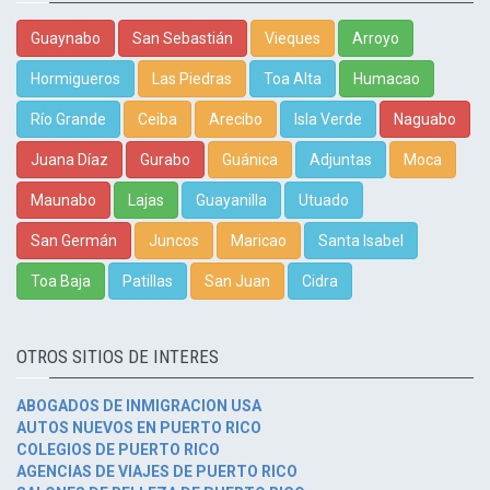
Guaynabo
San Sebastián
Vieques
Arroyo
Hormigueros
Las Piedras
Toa Alta
Humacao
Río Grande
Ceiba
Arecibo
Isla Verde
Naguabo
Juana Díaz
Gurabo
Guánica
Adjuntas
Moca
Maunabo
Lajas
Guayanilla
Utuado
San Germán
Juncos
Maricao
Santa Isabel
Toa Baja
Patillas
San Juan
Cidra
OTROS SITIOS DE INTERES
ABOGADOS DE INMIGRACION USA
AUTOS NUEVOS EN PUERTO RICO
COLEGIOS DE PUERTO RICO
AGENCIAS DE VIAJES DE PUERTO RICO