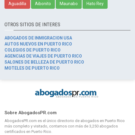
Aguadilla
Aibonito
Maunabo
Hato Rey
OTROS SITIOS DE INTERES
ABOGADOS DE INMIGRACION USA
AUTOS NUEVOS EN PUERTO RICO
COLEGIOS DE PUERTO RICO
AGENCIAS DE VIAJES DE PUERTO RICO
SALONES DE BELLEZA DE PUERTO RICO
MOTELES DE PUERTO RICO
Sobre AbogadosPR.com
AbogadosPR.com
es el único directorio de
abogados en Puerto Rico
más completo y visitado, contamos con más de 3,250 abogados
certificados en Puerto Rico.