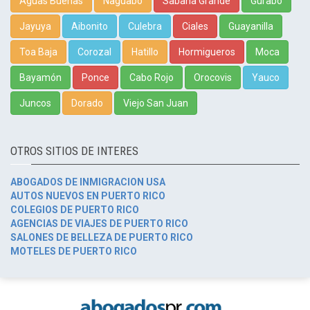
Aguas Buenas
Naguabo
Sabana Grande
Gurabo
Jayuya
Aibonito
Culebra
Ciales
Guayanilla
Toa Baja
Corozal
Hatillo
Hormigueros
Moca
Bayamón
Ponce
Cabo Rojo
Orocovis
Yauco
Juncos
Dorado
Viejo San Juan
OTROS SITIOS DE INTERES
ABOGADOS DE INMIGRACION USA
AUTOS NUEVOS EN PUERTO RICO
COLEGIOS DE PUERTO RICO
AGENCIAS DE VIAJES DE PUERTO RICO
SALONES DE BELLEZA DE PUERTO RICO
MOTELES DE PUERTO RICO