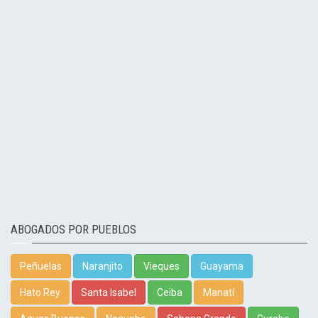
ABOGADOS POR PUEBLOS
Peñuelas
Naranjito
Vieques
Guayama
Hato Rey
Santa Isabel
Ceiba
Manatí