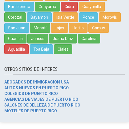
Barceloneta
Guayama
Cidra
Guayanilla
Corozal
Bayamón
Isla Verde
Ponce
Morovis
San Juan
Manatí
Lajas
Hatillo
Camuy
Guánica
Juncos
Juana Díaz
Carolina
Aguadilla
Toa Baja
Ciales
OTROS SITIOS DE INTERES
ABOGADOS DE INMIGRACION USA
AUTOS NUEVOS EN PUERTO RICO
COLEGIOS DE PUERTO RICO
AGENCIAS DE VIAJES DE PUERTO RICO
SALONES DE BELLEZA DE PUERTO RICO
MOTELES DE PUERTO RICO