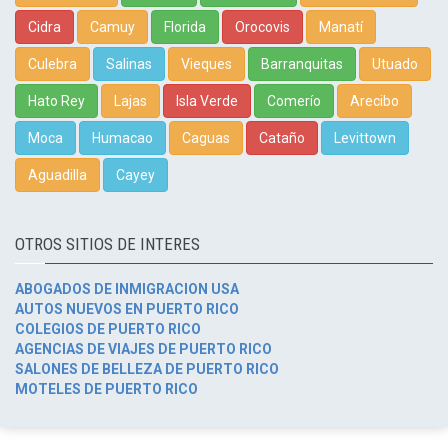
Cidra
Camuy
Florida
Orocovis
Manatí
Culebra
Salinas
Vieques
Barranquitas
Utuado
Hato Rey
Lajas
Isla Verde
Comerío
Arecibo
Moca
Humacao
Caguas
Cataño
Levittown
Aguadilla
Cayey
OTROS SITIOS DE INTERES
ABOGADOS DE INMIGRACION USA
AUTOS NUEVOS EN PUERTO RICO
COLEGIOS DE PUERTO RICO
AGENCIAS DE VIAJES DE PUERTO RICO
SALONES DE BELLEZA DE PUERTO RICO
MOTELES DE PUERTO RICO