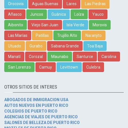
Orocovis
Aguas Buenas
Lares
Las Piedras
Añasco
Juncos
Guánica
Loíza
Yauco
Aibonito
Viejo San Juan
Isla Verde
Morovis
Las Marías
Patillas
Trujillo Alto
Naranjito
Utuado
Gurabo
Sabana Grande
Toa Baja
Manatí
Corozal
Maunabo
Santurce
Carolina
San Lorenzo
Camuy
Levittown
Culebra
OTROS SITIOS DE INTERES
ABOGADOS DE INMIGRACION USA
AUTOS NUEVOS EN PUERTO RICO
COLEGIOS DE PUERTO RICO
AGENCIAS DE VIAJES DE PUERTO RICO
SALONES DE BELLEZA DE PUERTO RICO