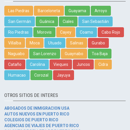
Las Piedras
Barceloneta
Guayama
Arroyo
San Germán
Guánica
Ciales
San Sebastián
Rio Piedras
Morovis
Cayey
Coamo
Cabo Rojo
Villalba
Moca
Utuado
Salinas
Gurabo
Naguabo
San Lorenzo
Guaynabo
Toa Baja
Cataño
Carolina
Vieques
Juncos
Cidra
Humacao
Corozal
Jayuya
OTROS SITIOS DE INTERES
ABOGADOS DE INMIGRACION USA
AUTOS NUEVOS EN PUERTO RICO
COLEGIOS DE PUERTO RICO
AGENCIAS DE VIAJES DE PUERTO RICO