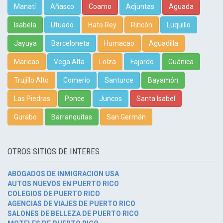
Manatí
Añasco
Coamo
Adjuntas
Aguada
Isabela
Utuado
Hato Rey
Rincón
Luquillo
Jayuya
Barceloneta
Humacao
Aguadilla
Maricao
Vega Alta
Loíza
Fajardo
Guánica
Trujillo Alto
Comerío
Santurce
Bayamón
Las Piedras
Ponce
Juncos
Santa Isabel
Gurabo
Barranquitas
San Germán
OTROS SITIOS DE INTERES
ABOGADOS DE INMIGRACION USA
AUTOS NUEVOS EN PUERTO RICO
COLEGIOS DE PUERTO RICO
AGENCIAS DE VIAJES DE PUERTO RICO
SALONES DE BELLEZA DE PUERTO RICO