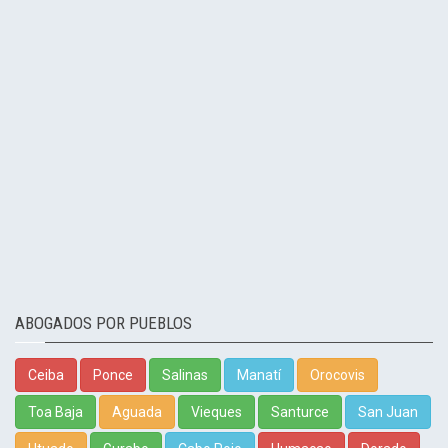
ABOGADOS POR PUEBLOS
Ceiba
Ponce
Salinas
Manatí
Orocovis
Toa Baja
Aguada
Vieques
Santurce
San Juan