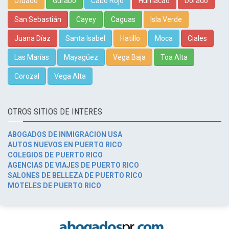
Utuado
Gurabo
Cabo Rojo
Humacao
Dorado
San Sebastián
Cayey
Caguas
Isla Verde
Juana Díaz
Santa Isabel
Hatillo
Moca
Ciales
Las Marías
Mayagüez
Vega Baja
Toa Alta
Corozal
Vega Alta
OTROS SITIOS DE INTERES
ABOGADOS DE INMIGRACION USA
AUTOS NUEVOS EN PUERTO RICO
COLEGIOS DE PUERTO RICO
AGENCIAS DE VIAJES DE PUERTO RICO
SALONES DE BELLEZA DE PUERTO RICO
MOTELES DE PUERTO RICO