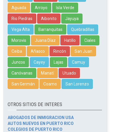
Aguada
Arroyo
Isla Verde
Rio Piedras
Aibonito
Jayuya
Vega Alta
Barranquitas
Quebradillas
Morovis
Juana Díaz
Hatillo
Ciales
Ceiba
Añasco
Rincón
San Juan
Juncos
Cayey
Lajas
Camuy
Canóvanas
Manatí
Utuado
San Germán
Coamo
San Lorenzo
OTROS SITIOS DE INTERES
ABOGADOS DE INMIGRACION USA
AUTOS NUEVOS EN PUERTO RICO
COLEGIOS DE PUERTO RICO