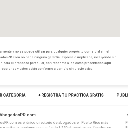
amente y no se puede utilizar para cualquier propósito comercial sin el
dosPR.com no hace ninguna garantía, expresa o implicada, incluyendo sin
 para el propósito particular, con respecto a los datos presentados aquí.
direcciones y datos están conforme a cambio sin previo aviso.
R CATEGORÍA
+ REGISTRA TU PRACTICA GRATIS
PUBL
 AbogadosPR.com
I
osPR.com
es el único directorio de
abogados en Puerto Rico
más
P
o y visitado, contamos con más de 3,250 abogados certificados en
P