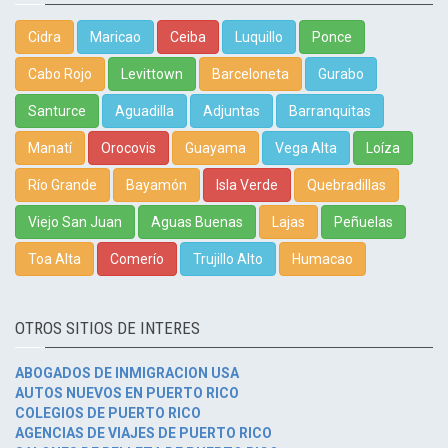
Cidra
Maricao
Ceiba
Luquillo
Ponce
Cabo Rojo
Levittown
Barceloneta
Gurabo
Santurce
Aguadilla
Adjuntas
Barranquitas
Manatí
Orocovis
Guayama
Vega Alta
Loíza
Río Grande
Bayamón
Isla Verde
Quebradillas
Viejo San Juan
Aguas Buenas
Lajas
Peñuelas
Toa Alta
Comerío
Trujillo Alto
Humacao
OTROS SITIOS DE INTERES
ABOGADOS DE INMIGRACION USA
AUTOS NUEVOS EN PUERTO RICO
COLEGIOS DE PUERTO RICO
AGENCIAS DE VIAJES DE PUERTO RICO