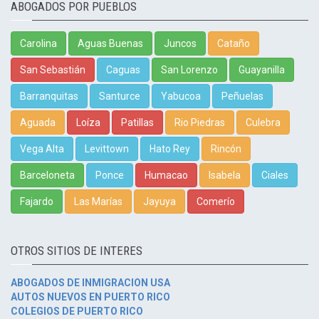
ABOGADOS POR PUEBLOS
Carolina
Aguas Buenas
Juncos
Cataño
San Sebastián
Caguas
San Lorenzo
Guayanilla
Barranquitas
Santurce
Yabucoa
Peñuelas
Aguada
Loíza
Patillas
Rio Piedras
Culebra
Vega Alta
Levittown
Hato Rey
Rincón
Barceloneta
Ponce
Humacao
Isabela
Ciales
Fajardo
Las Marías
Jayuya
Comerío
OTROS SITIOS DE INTERES
ABOGADOS DE INMIGRACION USA
AUTOS NUEVOS EN PUERTO RICO
COLEGIOS DE PUERTO RICO