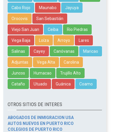
Cabo Rojo
Maunabo
Jayuya
Orocovis
San Sebastián
Viejo San Juan
Ceiba
Rio Piedras
Vega Baja
Loíza
Arroyo
Lares
Salinas
Cayey
Canóvanas
Maricao
Adjuntas
Vega Alta
Carolina
Juncos
Humacao
Trujillo Alto
Cataño
Utuado
Guánica
Coamo
OTROS SITIOS DE INTERES
ABOGADOS DE INMIGRACION USA
AUTOS NUEVOS EN PUERTO RICO
COLEGIOS DE PUERTO RICO