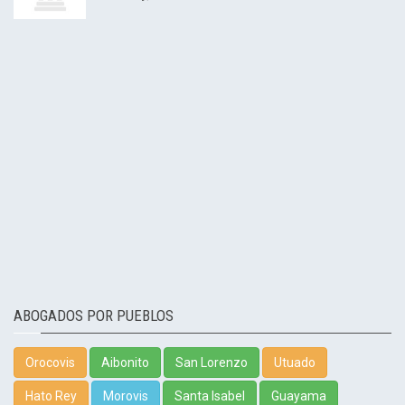
ABOGADOS POR PUEBLOS
Orocovis
Aibonito
San Lorenzo
Utuado
Hato Rey
Morovis
Santa Isabel
Guayama