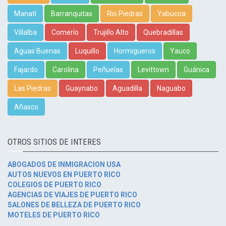
Manatí
Barranquitas
Rio Piedras
Yabucoa
Villalba
Comerío
Trujillo Alto
Quebradillas
Aguas Buenas
Luquillo
Hormigueros
Yauco
Fajardo
Carolina
Peñuelas
Levittown
Guánica
Las Piedras
Guaynabo
Aguadilla
Naguabo
Añasco
OTROS SITIOS DE INTERES
ABOGADOS DE INMIGRACION USA
AUTOS NUEVOS EN PUERTO RICO
COLEGIOS DE PUERTO RICO
AGENCIAS DE VIAJES DE PUERTO RICO
SALONES DE BELLEZA DE PUERTO RICO
MOTELES DE PUERTO RICO