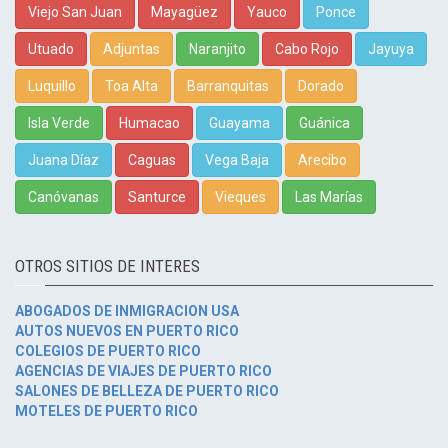
Viejo San Juan
Mayagüez
Yauco
Ponce
Utuado
Adjuntas
Naranjito
Cabo Rojo
Jayuya
Luquillo
Toa Alta
Barranquitas
Dorado
Isla Verde
Humacao
Guayama
Guánica
Juana Díaz
Caguas
Vega Baja
Arecibo
Canóvanas
Santurce
Vieques
Las Marías
OTROS SITIOS DE INTERES
ABOGADOS DE INMIGRACION USA
AUTOS NUEVOS EN PUERTO RICO
COLEGIOS DE PUERTO RICO
AGENCIAS DE VIAJES DE PUERTO RICO
SALONES DE BELLEZA DE PUERTO RICO
MOTELES DE PUERTO RICO