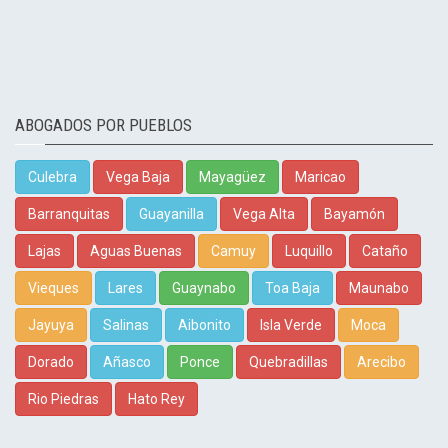
ABOGADOS POR PUEBLOS
Culebra
Vega Baja
Mayagüez
Maricao
Barranquitas
Guayanilla
Vega Alta
Bayamón
Lajas
Aguas Buenas
Camuy
Luquillo
Cataño
Vieques
Lares
Guaynabo
Toa Baja
Maunabo
Jayuya
Salinas
Aibonito
Isla Verde
Moca
Dorado
Añasco
Ponce
Quebradillas
Arecibo
Rio Piedras
Hato Rey