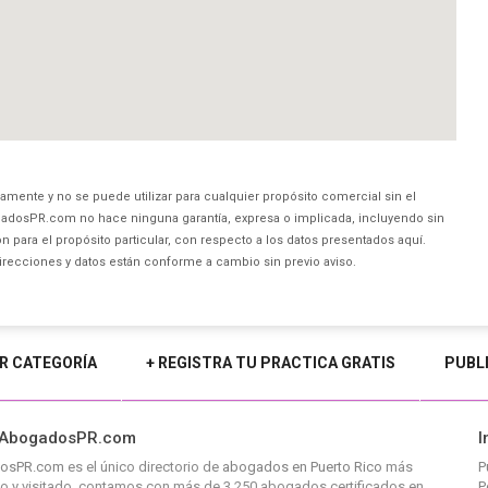
amente y no se puede utilizar para cualquier propósito comercial sin el
dosPR.com no hace ninguna garantía, expresa o implicada, incluyendo sin
 para el propósito particular, con respecto a los datos presentados aquí.
direcciones y datos están conforme a cambio sin previo aviso.
R CATEGORÍA
+ REGISTRA TU PRACTICA GRATIS
PUBL
 AbogadosPR.com
I
osPR.com
es el único directorio de
abogados en Puerto Rico
más
P
o y visitado, contamos con más de 3,250 abogados certificados en
P