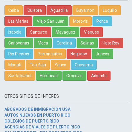
Ceiba
Culebra
Aguadilla
Bayamón
Luquillo
Las Marías
Viejo San Juan
Morovis
Ponce
Isabela
Santurce
Mayagüez
Vieques
Canóvanas
Moca
Carolina
Salinas
Hato Rey
Rio Piedras
Barranquitas
Naguabo
Juncos
Manatí
Toa Baja
Yauco
Guayama
Santa Isabel
Humacao
Orocovis
Aibonito
OTROS SITIOS DE INTERES
ABOGADOS DE INMIGRACION USA
AUTOS NUEVOS EN PUERTO RICO
COLEGIOS DE PUERTO RICO
AGENCIAS DE VIAJES DE PUERTO RICO