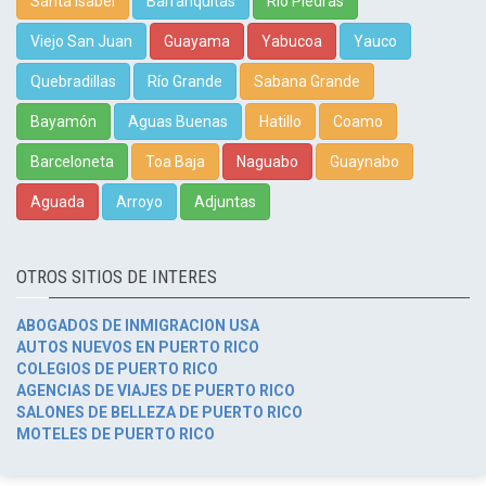
Santa Isabel
Barranquitas
Rio Piedras
Viejo San Juan
Guayama
Yabucoa
Yauco
Quebradillas
Río Grande
Sabana Grande
Bayamón
Aguas Buenas
Hatillo
Coamo
Barceloneta
Toa Baja
Naguabo
Guaynabo
Aguada
Arroyo
Adjuntas
OTROS SITIOS DE INTERES
ABOGADOS DE INMIGRACION USA
AUTOS NUEVOS EN PUERTO RICO
COLEGIOS DE PUERTO RICO
AGENCIAS DE VIAJES DE PUERTO RICO
SALONES DE BELLEZA DE PUERTO RICO
MOTELES DE PUERTO RICO