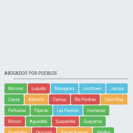
ABOGADOS POR PUEBLOS
Morovis
Luquillo
Mayagüez
Levittown
Jayuya
Cayey
Aibonito
Camuy
Rio Piedras
Cabo Rojo
Peñuelas
Fajardo
Las Piedras
Humacao
Rincón
Aguadilla
Guayanilla
Guayama
Guaynabo
Orocovis
Aguas Buenas
Villalba