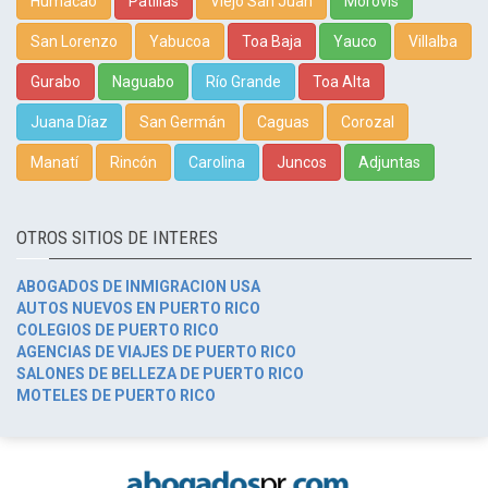
Humacao
Patillas
Viejo San Juan
Morovis
San Lorenzo
Yabucoa
Toa Baja
Yauco
Villalba
Gurabo
Naguabo
Río Grande
Toa Alta
Juana Díaz
San Germán
Caguas
Corozal
Manatí
Rincón
Carolina
Juncos
Adjuntas
OTROS SITIOS DE INTERES
ABOGADOS DE INMIGRACION USA
AUTOS NUEVOS EN PUERTO RICO
COLEGIOS DE PUERTO RICO
AGENCIAS DE VIAJES DE PUERTO RICO
SALONES DE BELLEZA DE PUERTO RICO
MOTELES DE PUERTO RICO