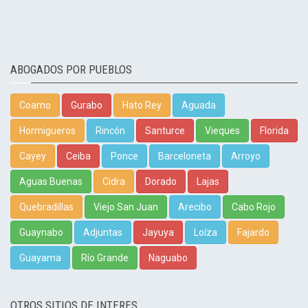
ABOGADOS POR PUEBLOS
Coamo
Gurabo
Hato Rey
Aguada
Hormigueros
Rincón
Santurce
Vieques
Florida
Cayey
Ceiba
Ponce
Barceloneta
Arroyo
Aguas Buenas
Cidra
Dorado
Lajas
Quebradillas
Viejo San Juan
Arecibo
Cabo Rojo
Guaynabo
Adjuntas
Jayuya
Loíza
Fajardo
Guayama
Río Grande
Naguabo
OTROS SITIOS DE INTERES