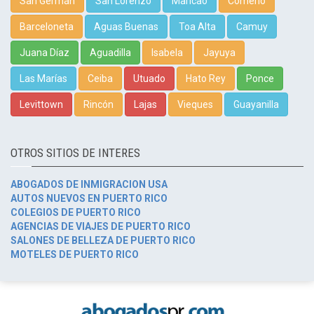
San Germán
San Lorenzo
Maricao
Comerío
Barceloneta
Aguas Buenas
Toa Alta
Camuy
Juana Díaz
Aguadilla
Isabela
Jayuya
Las Marías
Ceiba
Utuado
Hato Rey
Ponce
Levittown
Rincón
Lajas
Vieques
Guayanilla
OTROS SITIOS DE INTERES
ABOGADOS DE INMIGRACION USA
AUTOS NUEVOS EN PUERTO RICO
COLEGIOS DE PUERTO RICO
AGENCIAS DE VIAJES DE PUERTO RICO
SALONES DE BELLEZA DE PUERTO RICO
MOTELES DE PUERTO RICO