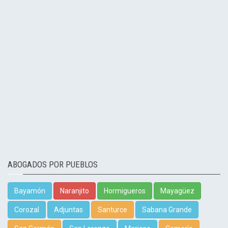
ABOGADOS POR PUEBLOS
Bayamón
Naranjito
Hormigueros
Mayagüez
Corozal
Adjuntas
Santurce
Sabana Grande