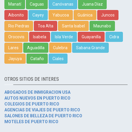
Manatí
Caguas
Canóvanas
Juana Díaz
Aibonito
Cayey
Yabucoa
Guánica
Juncos
Rio Piedras
Toa Alta
Santa Isabel
Maunabo
Orocovis
Isabela
Isla Verde
Guayanilla
Cidra
Lares
Aguadilla
Culebra
Sabana Grande
Jayuya
Cataño
Ciales
OTROS SITIOS DE INTERES
ABOGADOS DE INMIGRACION USA
AUTOS NUEVOS EN PUERTO RICO
COLEGIOS DE PUERTO RICO
AGENCIAS DE VIAJES DE PUERTO RICO
SALONES DE BELLEZA DE PUERTO RICO
MOTELES DE PUERTO RICO