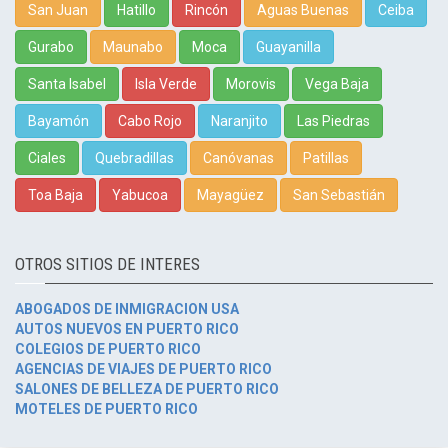
San Juan
Hatillo
Rincón
Aguas Buenas
Ceiba
Gurabo
Maunabo
Moca
Guayanilla
Santa Isabel
Isla Verde
Morovis
Vega Baja
Bayamón
Cabo Rojo
Naranjito
Las Piedras
Ciales
Quebradillas
Canóvanas
Patillas
Toa Baja
Yabucoa
Mayagüez
San Sebastián
OTROS SITIOS DE INTERES
ABOGADOS DE INMIGRACION USA
AUTOS NUEVOS EN PUERTO RICO
COLEGIOS DE PUERTO RICO
AGENCIAS DE VIAJES DE PUERTO RICO
SALONES DE BELLEZA DE PUERTO RICO
MOTELES DE PUERTO RICO