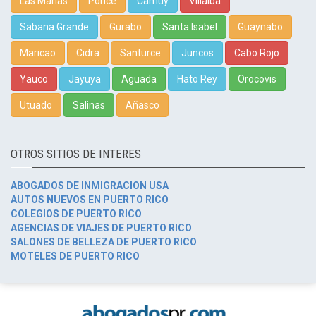
Las Marías
Ponce
Camuy
Villalba
Sabana Grande
Gurabo
Santa Isabel
Guaynabo
Maricao
Cidra
Santurce
Juncos
Cabo Rojo
Yauco
Jayuya
Aguada
Hato Rey
Orocovis
Utuado
Salinas
Añasco
OTROS SITIOS DE INTERES
ABOGADOS DE INMIGRACION USA
AUTOS NUEVOS EN PUERTO RICO
COLEGIOS DE PUERTO RICO
AGENCIAS DE VIAJES DE PUERTO RICO
SALONES DE BELLEZA DE PUERTO RICO
MOTELES DE PUERTO RICO