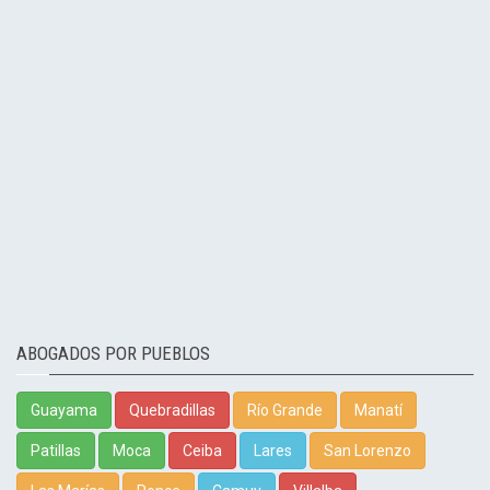
ABOGADOS POR PUEBLOS
Guayama
Quebradillas
Río Grande
Manatí
Patillas
Moca
Ceiba
Lares
San Lorenzo