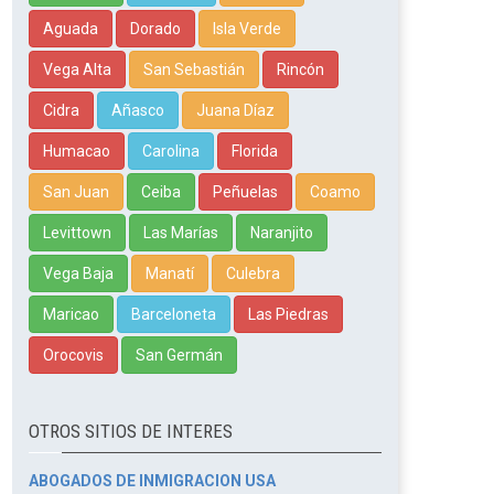
Aguada
Dorado
Isla Verde
Vega Alta
San Sebastián
Rincón
Cidra
Añasco
Juana Díaz
Humacao
Carolina
Florida
San Juan
Ceiba
Peñuelas
Coamo
Levittown
Las Marías
Naranjito
Vega Baja
Manatí
Culebra
Maricao
Barceloneta
Las Piedras
Orocovis
San Germán
OTROS SITIOS DE INTERES
ABOGADOS DE INMIGRACION USA