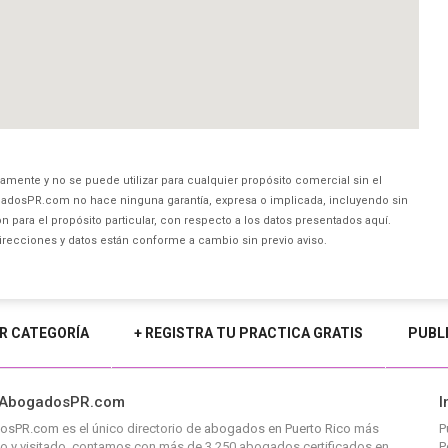
amente y no se puede utilizar para cualquier propósito comercial sin el
dosPR.com no hace ninguna garantía, expresa o implicada, incluyendo sin
 para el propósito particular, con respecto a los datos presentados aquí.
direcciones y datos están conforme a cambio sin previo aviso.
R CATEGORÍA
+ REGISTRA TU PRACTICA GRATIS
PUBL
 AbogadosPR.com
I
osPR.com
es el único directorio de
abogados en Puerto Rico
más
P
o y visitado, contamos con más de 3,250 abogados certificados en
P