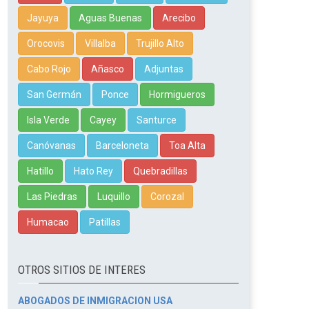
Jayuya
Aguas Buenas
Arecibo
Orocovis
Villalba
Trujillo Alto
Cabo Rojo
Añasco
Adjuntas
San Germán
Ponce
Hormigueros
Isla Verde
Cayey
Santurce
Canóvanas
Barceloneta
Toa Alta
Hatillo
Hato Rey
Quebradillas
Las Piedras
Luquillo
Corozal
Humacao
Patillas
OTROS SITIOS DE INTERES
ABOGADOS DE INMIGRACION USA