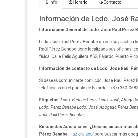
Info
Horario
Contacto
Información de Lcdo. José R
Información General de Lcdo. José Raúl Pérez 
Lcdo. José Raúl Pérez Benabe ofrece su práctica le
Raúl Pérez Benabe tiene localizado sus oficinas leg
física: Calle Celis Aguilera #52, Fajardo, Puerto Ric
Información de contacto de Lcdo. José Raúl Pé
Si deseas comunicarte con Lcdo. José Raúl Pérez 
telefónicos en el pueblo de Fajardo: (787) 360-0683
Etiquetas:
Lcdo. Benabe Pérez Lcdo. José, Abogado
Lcdo. Pérez Benabe Lcdo. José, Abogado Pérez Benab
José Raúl Pérez Benabe
Búsquedas Adicionales: ¿Deseas buscar más ab
Pérez Benabe:
Haz clic aquí
para buscar más abogad