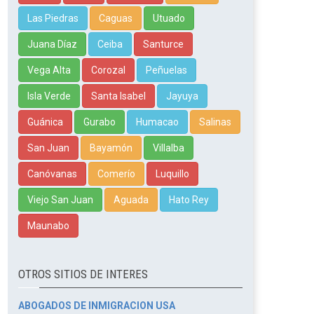
Las Piedras
Caguas
Utuado
Juana Díaz
Ceiba
Santurce
Vega Alta
Corozal
Peñuelas
Isla Verde
Santa Isabel
Jayuya
Guánica
Gurabo
Humacao
Salinas
San Juan
Bayamón
Villalba
Canóvanas
Comerío
Luquillo
Viejo San Juan
Aguada
Hato Rey
Maunabo
OTROS SITIOS DE INTERES
ABOGADOS DE INMIGRACION USA