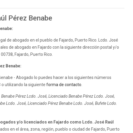
aúl Pérez Benabe
Benabe:
gal de abogado en el pueblo de Fajardo, Puerto Rico. Lcdo. José
ales de abogado en Fajardo con la siguiente dirección postal y/o
o 00738, Fajardo, Puerto Rico.
rez Benabe:
Benabe - Abogado lo puedes hacer a los siguientes números
 o utilizando la siguiente
forma de contacto
.
 Benabe Pérez Lcdo. José, Licenciado Benabe Pérez Lcdo. José,
e Lcdo. José, Licenciado Pérez Benabe Lcdo. José, Bufete Lcdo.
ogados y/o licenciados en Fajardo como Lcdo. José Raúl
os en el área, zona, región, pueblo o ciudad de Fajardo, Puerto