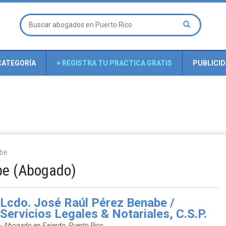
CATEGORÍA
+ REGISTRA TU PRACTICA GRATIS
PUBLICI
abe
be (Abogado)
Lcdo. José Raúl Pérez Benabe /
Servicios Legales & Notariales, C.S.P.
- Abogado en Fajardo, Puerto Rico