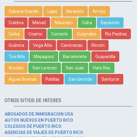
Sabana Grande
Lajas
Naranjito
Arroyo
Culebra
Manatí
Maunabo
Cidra
Bayamón
Ceiba
Coamo
Comerío
Guaynabo
Rio Piedras
Guánica
Vega Alta
Canóvanas
Rincón
Toa Alta
Mayagüez
Barceloneta
Guayanilla
Arecibo
San Lorenzo
San Juan
Hato Rey
Aguas Buenas
Patillas
San Germán
Santurce
OTROS SITIOS DE INTERES
ABOGADOS DE INMIGRACION USA
AUTOS NUEVOS EN PUERTO RICO
COLEGIOS DE PUERTO RICO
AGENCIAS DE VIAJES DE PUERTO RICO