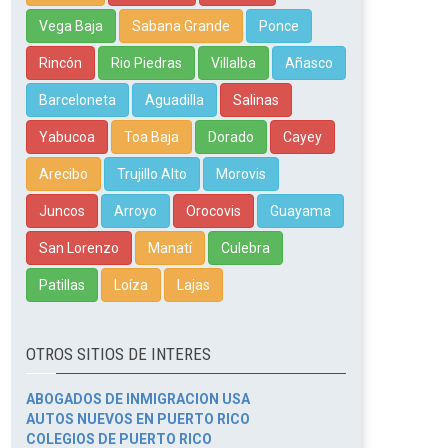
Vega Baja
Sabana Grande
Ponce
Rincón
Rio Piedras
Villalba
Añasco
Barceloneta
Aguadilla
Salinas
Yabucoa
Toa Baja
Dorado
Cayey
Arecibo
Trujillo Alto
Morovis
Juncos
Arroyo
Orocovis
Guayama
San Lorenzo
Manatí
Culebra
Patillas
Loíza
Lajas
OTROS SITIOS DE INTERES
ABOGADOS DE INMIGRACION USA
AUTOS NUEVOS EN PUERTO RICO
COLEGIOS DE PUERTO RICO