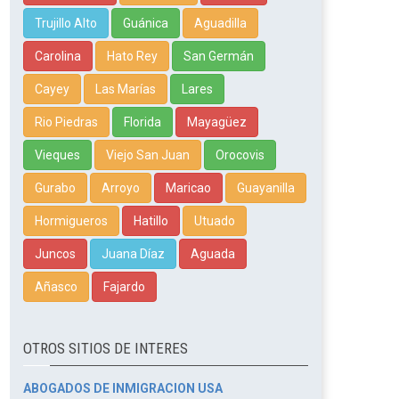
Trujillo Alto
Guánica
Aguadilla
Carolina
Hato Rey
San Germán
Cayey
Las Marías
Lares
Rio Piedras
Florida
Mayagüez
Vieques
Viejo San Juan
Orocovis
Gurabo
Arroyo
Maricao
Guayanilla
Hormigueros
Hatillo
Utuado
Juncos
Juana Díaz
Aguada
Añasco
Fajardo
OTROS SITIOS DE INTERES
ABOGADOS DE INMIGRACION USA