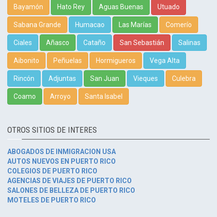
Bayamón
Hato Rey
Aguas Buenas
Utuado
Sabana Grande
Humacao
Las Marías
Comerío
Ciales
Añasco
Cataño
San Sebastián
Salinas
Aibonito
Peñuelas
Hormigueros
Vega Alta
Rincón
Adjuntas
San Juan
Vieques
Culebra
Coamo
Arroyo
Santa Isabel
OTROS SITIOS DE INTERES
ABOGADOS DE INMIGRACION USA
AUTOS NUEVOS EN PUERTO RICO
COLEGIOS DE PUERTO RICO
AGENCIAS DE VIAJES DE PUERTO RICO
SALONES DE BELLEZA DE PUERTO RICO
MOTELES DE PUERTO RICO