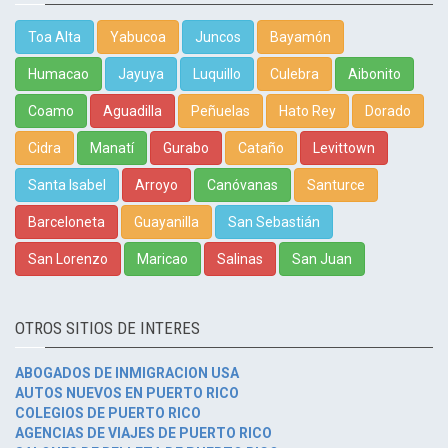
Toa Alta
Yabucoa
Juncos
Bayamón
Humacao
Jayuya
Luquillo
Culebra
Aibonito
Coamo
Aguadilla
Peñuelas
Hato Rey
Dorado
Cidra
Manatí
Gurabo
Cataño
Levittown
Santa Isabel
Arroyo
Canóvanas
Santurce
Barceloneta
Guayanilla
San Sebastián
San Lorenzo
Maricao
Salinas
San Juan
OTROS SITIOS DE INTERES
ABOGADOS DE INMIGRACION USA
AUTOS NUEVOS EN PUERTO RICO
COLEGIOS DE PUERTO RICO
AGENCIAS DE VIAJES DE PUERTO RICO